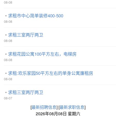
08-08
求租市中心简单装修400-500
08-08
求租三室两厅两卫
08-08
求租花园公寓100平方左右，电梯房
08-08
求租:欢乐家园50平方左右的单身公寓廉租房
08-08
求租三室两厅两卫
08-07
[
最新招聘信息
]
[
最新求职信息
]
2026年08月08日 星期六