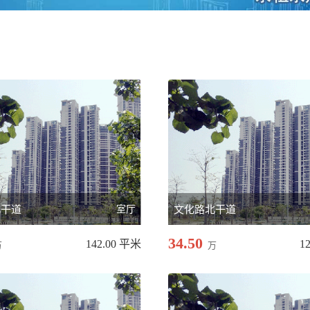
北干道
室厅
文化路北干道
34.50
142.00 平米
1
万
万