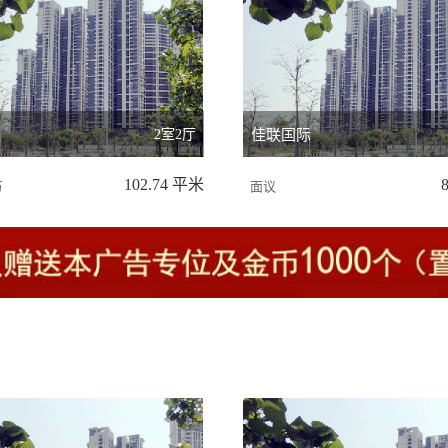
区
2室2厅
佳联国际
102.74 平米
万
面议