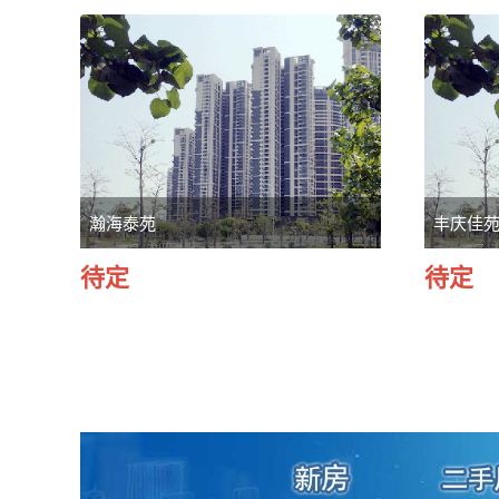
瀚海泰苑
丰庆佳
待定
待定