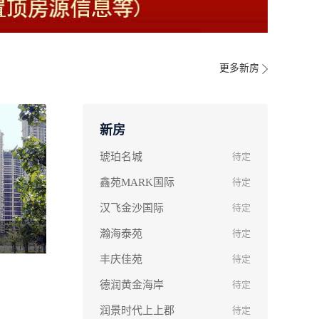
更多新房
新房
琥珀名城
待定
鑫苑MARK国际
待定
汉飞金沙国际
待定
瀚海泰苑
待定
丰庆佳苑
待定
德润黄金海岸
待定
润景时代上上郡
待定