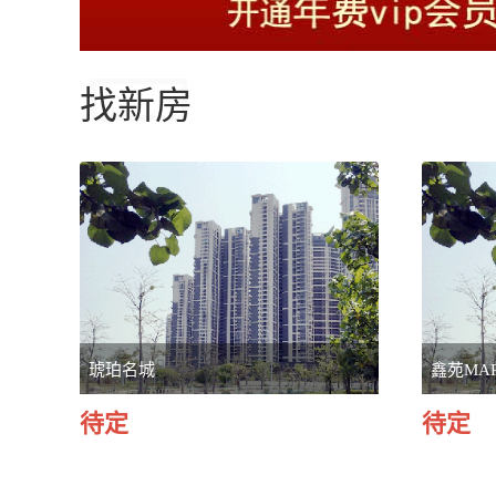
找新房
琥珀名城
鑫苑MA
待定
待定