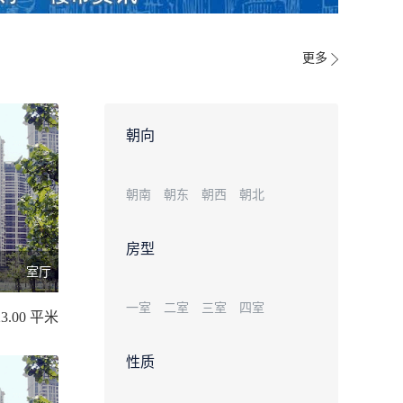
更多
朝向
朝南
朝东
朝西
朝北
房型
室厅
一室
二室
三室
四室
23.00 平米
性质