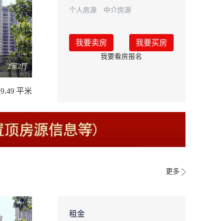
个人房源
中介房源
我要卖房
我要买房
我要看房报名
2室2厅
89.49 平米
更多
租金