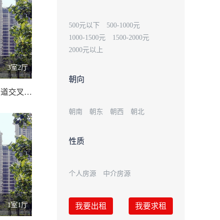
500元以下
500-1000元
1000-1500元
1500-2000元
2000元以上
3室2厅
朝向
文化路与北干道交叉口/115.00 平米
朝南
朝东
朝西
朝北
性质
个人房源
中介房源
1室1厅
我要出租
我要求租