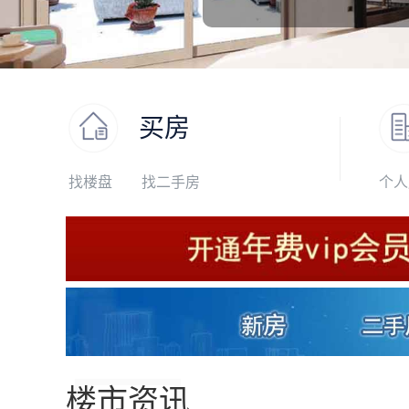
买房
找楼盘
找二手房
个人
楼市资讯