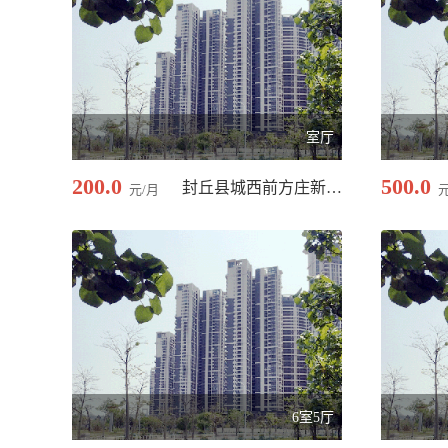
室厅
200.0
500.0
封丘县城西前方庄新型/300.00 平米
元/月
6室5厅