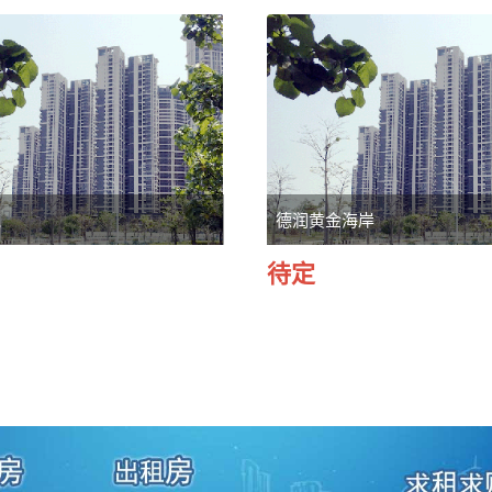
苑
德润黄金海岸
待定