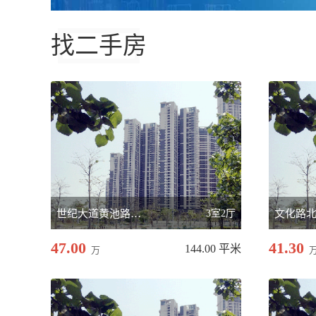
找二手房
世纪大道黄池路交叉口
3室2厅
文化路
47.00
41.30
144.00 平米
万