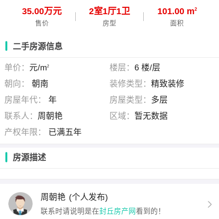
35.00万元
2
室
1
厅
1
卫
101.00 m
2
售价
房型
面积
二手房源信息
单价：
元/m
楼层：
6 楼/层
2
朝向：
朝南
装修类型：
精致装修
房屋年代：
年
房屋类型：
多层
联系人：
周朝艳
区域：
暂无数据
产权年限：
已满五年
房源描述
周朝艳
(个人发布)
联系时请说明是在
封丘房产网
看到的！