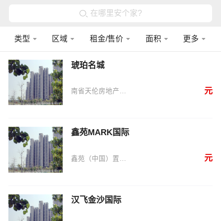
在哪里安个家?
类型
区域
租金/售价
面积
更多
琥珀名城
元
南省天伦房地产有限公司
鑫苑MARK国际
元
鑫苑（中国）置业有限公司
汉飞金沙国际