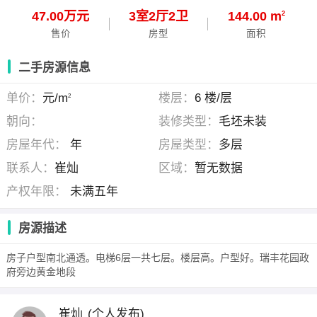
47.00万元
3
室
2
厅
2
卫
144.00 m
2
售价
房型
面积
二手房源信息
单价：
元/m
楼层：
6 楼/层
2
朝向：
装修类型：
毛坯未装
房屋年代：
年
房屋类型：
多层
联系人：
崔灿
区域：
暂无数据
产权年限：
未满五年
房源描述
房子户型南北通透。电梯6层一共七层。楼层高。户型好。瑞丰花园政
府旁边黄金地段
崔灿
(个人发布)