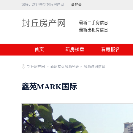
您好，欢迎来到封丘房产网！
请登录
封丘房产网
最新二手房信息
最新出租房信息
首页
新房楼盘
看房报名
封丘房产网
>
新房楼盘房源列表 >
房源详细信息
鑫苑MARK国际