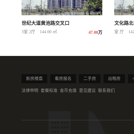
世纪大道黄池路交叉口
文化路北
3室 2厅
144.00 ㎡
室 厅
14
47.00
万
新房楼盘
看房报名
二手房
出租房
法律申明
套餐标准
金币充值
意见建议
联系我们