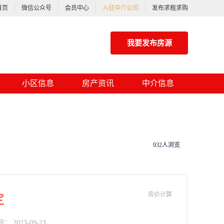
首页
微信公众号
会员中心
入驻中介公司
发布求租求购
我要发布房源
小区信息
房产资讯
中介信息
932人浏览
房价计算
定
2023-09-23