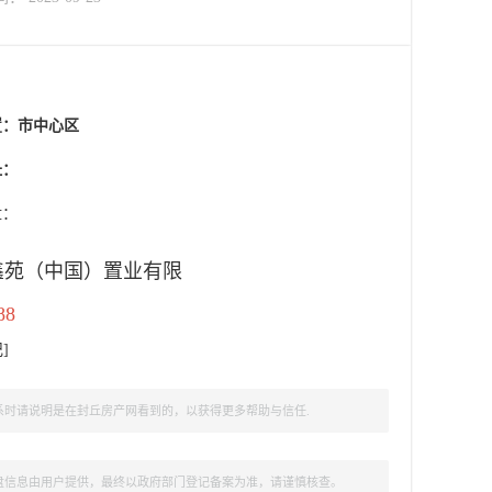
置：
市中心区
址：
盘：
鑫苑（中国）置业有限
88
记
]
时请说明是在封丘房产网看到的，以获得更多帮助与信任.
盘信息由用户提供，最终以政府部门登记备案为准，请谨慎核查。