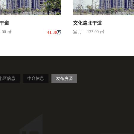
干道
文化路北干道
2.00 ㎡
室 厅
123.00 ㎡
41.30
万
小区信息
中介信息
发布房源