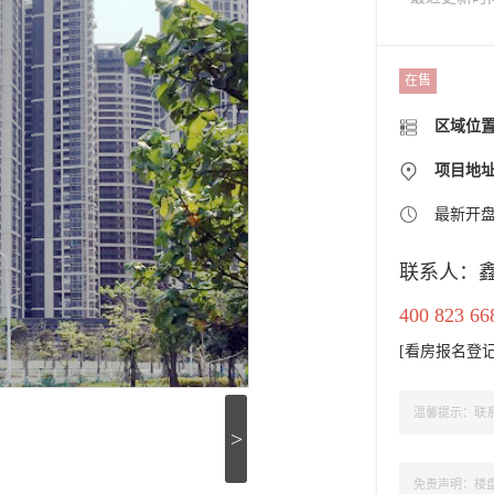
在售
区域位
项目地
最新开
联系人：
400 823 66
[
看房报名登
温馨提示：联系
>
免责声明：楼