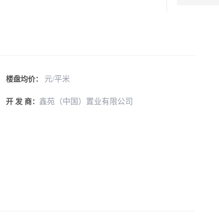
元/平米
楼盘均价：
鑫苑（中国）置业有限公司
开 发 商：