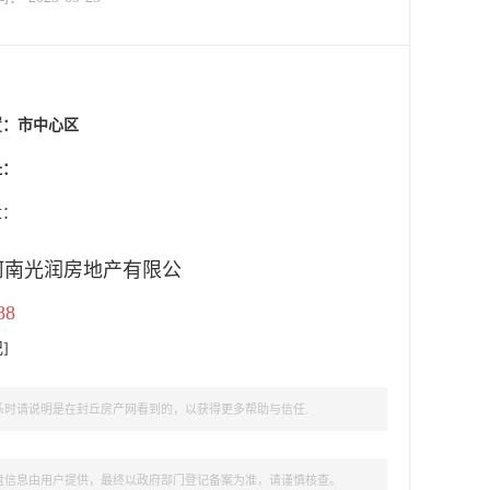
置：
市中心区
址：
盘：
河南光润房地产有限公
88
记
]
时请说明是在封丘房产网看到的，以获得更多帮助与信任.
盘信息由用户提供，最终以政府部门登记备案为准，请谨慎核查。