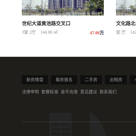
世纪大道黄池路交叉口
文化路北
3室 2厅
144.00 ㎡
室 厅
14
47.00
万
新房楼盘
看房报名
二手房
出租房
法律申明
套餐标准
金币充值
意见建议
联系我们