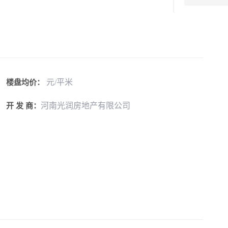
元/平米
楼盘均价：
河南光润房地产有限公司
开 发 商：