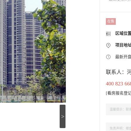
在售
区域位
项目地
最新开
联系人：
400 823 66
[
看房报名登
温馨提示：联系
>
免责声明：楼