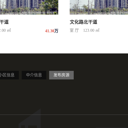
干道
文化路北干道
2.00 ㎡
室 厅
123.00 ㎡
41.30
万
小区信息
中介信息
发布房源