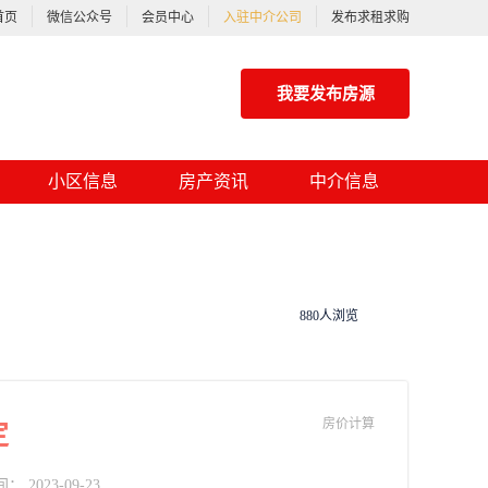
首页
微信公众号
会员中心
入驻中介公司
发布求租求购
我要发布房源
小区信息
房产资讯
中介信息
880人浏览
房价计算
定
2023-09-23