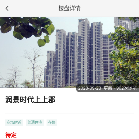
楼盘详情
2023-09-23 更新 · 902次浏览
润景时代上上郡
商场附近
普通住宅
在售
待定