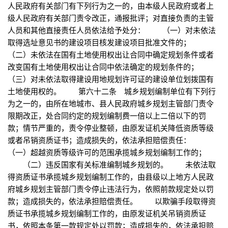
人民政府有关部门有下列行为之一的，由本级人民政府或者上
级人民政府有关部门责令改正，通报批评；对直接负责的主管
人员和其他直接责任人员依法给予处分： （一）对未依法
取得选址意见书的建设项目核发建设项目批准文件的；
（二）未依法在国有土地使用权出让合同中确定规划条件或者
改变国有土地使用权出让合同中依法确定的规划条件的；
（三）对未依法取得建设用地规划许可证的建设单位划拨国有
土地使用权的。 第六十二条 城乡规划编制单位有下列行
为之一的，由所在地城市、县人民政府城乡规划主管部门责令
限期改正，处合同约定的规划编制费一倍以上二倍以下的罚
款；情节严重的，责令停业整顿，由原发证机关降低资质等级
或者吊销资质证书；造成损失的，依法承担赔偿责任：
（一）超越资质等级许可的范围承揽城乡规划编制工作的；
（二）违反国家有关标准编制城乡规划的。 未依法取
得资质证书承揽城乡规划编制工作的，由县级以上地方人民政
府城乡规划主管部门责令停止违法行为，依照前款规定处以罚
款；造成损失的，依法承担赔偿责任。 以欺骗手段取得资
质证书承揽城乡规划编制工作的，由原发证机关吊销资质证
书，依照本条第一款规定处以罚款；造成损失的，依法承担赔