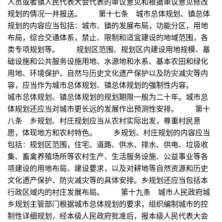
人员或者镇人民代表大会代表的审议意见和根据审议意见修改
规划的情况一并报送。 第十七条 城市总体规划、镇总体
规划的内容应当包括：城市、镇的发展布局，功能分区，用地
布局，综合交通体系，禁止、限制和适宜建设的地域范围，各
类专项规划等。 规划区范围、规划区内建设用地规模、基
础设施和公共服务设施用地、水源地和水系、基本农田和绿化
用地、环境保护、自然与历史文化遗产保护以及防灾减灾等内
容，应当作为城市总体规划、镇总体规划的强制性内容。
城市总体规划、镇总体规划的规划期限一般为二十年。城市总
体规划还应当对城市更长远的发展作出预测性安排。 第十
八条 乡规划、村庄规划应当从农村实际出发，尊重村民意
愿，体现地方和农村特色。 乡规划、村庄规划的内容应当
包括：规划区范围，住宅、道路、供水、排水、供电、垃圾收
集、畜禽养殖场所等农村生产、生活服务设施、公益事业等各
项建设的用地布局、建设要求，以及对耕地等自然资源和历史
文化遗产保护、防灾减灾等的具体安排。乡规划还应当包括本
行政区域内的村庄发展布局。 第十九条 城市人民政府城
乡规划主管部门根据城市总体规划的要求，组织编制城市的控
制性详细规划，经本级人民政府批准后，报本级人民代表大会