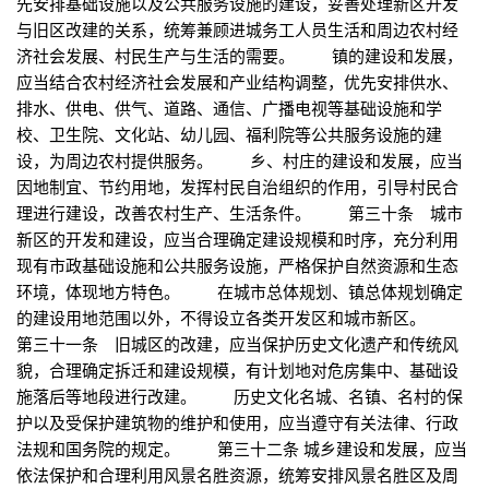
先安排基础设施以及公共服务设施的建设，妥善处理新区开发
与旧区改建的关系，统筹兼顾进城务工人员生活和周边农村经
济社会发展、村民生产与生活的需要。 镇的建设和发展，
应当结合农村经济社会发展和产业结构调整，优先安排供水、
排水、供电、供气、道路、通信、广播电视等基础设施和学
校、卫生院、文化站、幼儿园、福利院等公共服务设施的建
设，为周边农村提供服务。 乡、村庄的建设和发展，应当
因地制宜、节约用地，发挥村民自治组织的作用，引导村民合
理进行建设，改善农村生产、生活条件。 第三十条 城市
新区的开发和建设，应当合理确定建设规模和时序，充分利用
现有市政基础设施和公共服务设施，严格保护自然资源和生态
环境，体现地方特色。 在城市总体规划、镇总体规划确定
的建设用地范围以外，不得设立各类开发区和城市新区。
第三十一条 旧城区的改建，应当保护历史文化遗产和传统风
貌，合理确定拆迁和建设规模，有计划地对危房集中、基础设
施落后等地段进行改建。 历史文化名城、名镇、名村的保
护以及受保护建筑物的维护和使用，应当遵守有关法律、行政
法规和国务院的规定。 第三十二条 城乡建设和发展，应当
依法保护和合理利用风景名胜资源，统筹安排风景名胜区及周