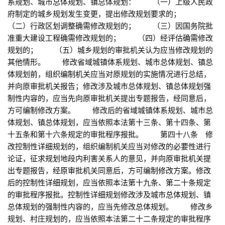
系规划、城市总体规划、镇总体规划： （一）上级人民政
府制定的城乡规划发生变更，提出修改规划要求的；
（二）行政区划调整确需修改规划的； （三）因国务院批
准重大建设工程确需修改规划的； （四）经评估确需修改
规划的； （五）城乡规划的审批机关认为应当修改规划的
其他情形。 修改省域城镇体系规划、城市总体规划、镇总
体规划前，组织编制机关应当对原规划的实施情况进行总结，
并向原审批机关报告；修改涉及城市总体规划、镇总体规划强
制性内容的，应当先向原审批机关提出专题报告，经同意后，
方可编制修改方案。 修改后的省域城镇体系规划、城市总
体规划、镇总体规划，应当依照本法第十三条、第十四条、第
十五条和第十六条规定的审批程序报批。 第四十八条 修
改控制性详细规划的，组织编制机关应当对修改的必要性进行
论证，征求规划地段内利害关系人的意见，并向原审批机关提
出专题报告，经原审批机关同意后，方可编制修改方案。修改
后的控制性详细规划，应当依照本法第十九条、第二十条规定
的审批程序报批。控制性详细规划修改涉及城市总体规划、镇
总体规划的强制性内容的，应当先修改总体规划。 修改乡
规划、村庄规划的，应当依照本法第二十二条规定的审批程序