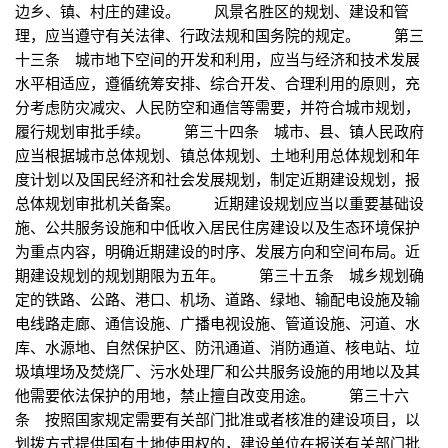
边乡、镇、村庄的建设。 风景名胜区的规划、建设和管
理，应当遵守有关法律、行政法规和国务院的规定。 第三
十三条 城市地下空间的开发和利用，应当与经济和技术发展
水平相适应，遵循统筹安排、综合开发、合理利用的原则，充
分考虑防灾减灾、人民防空和通信等需要，并符合城市规划，
履行规划审批手续。 第三十四条 城市、县、镇人民政府
应当根据城市总体规划、镇总体规划、土地利用总体规划和年
度计划以及国民经济和社会发展规划，制定近期建设规划，报
总体规划审批机关备案。 近期建设规划应当以重要基础设
施、公共服务设施和中低收入居民住房建设以及生态环境保护
为重点内容，明确近期建设的时序、发展方向和空间布局。近
期建设规划的规划期限为五年。 第三十五条 城乡规划确
定的铁路、公路、港口、机场、道路、绿地、输配电设施及输
电线路走廊、通信设施、广播电视设施、管道设施、河道、水
库、水源地、自然保护区、防汛通道、消防通道、核电站、垃
圾填埋场及焚烧厂、污水处理厂和公共服务设施的用地以及其
他需要依法保护的用地，禁止擅自改变用途。 第三十六
条 按照国家规定需要有关部门批准或者核准的建设项目，以
划拨方式提供国有土地使用权的，建设单位在报送有关部门批