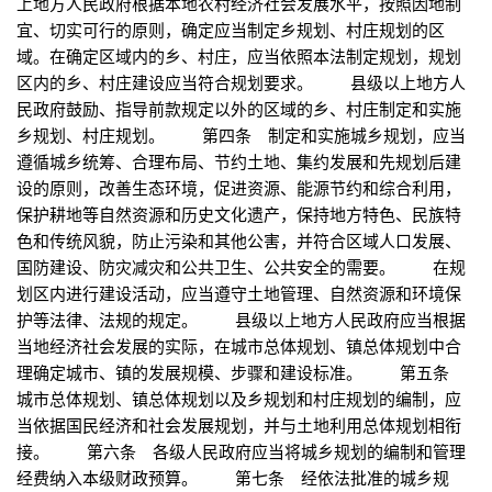
上地方人民政府根据本地农村经济社会发展水平，按照因地制
宜、切实可行的原则，确定应当制定乡规划、村庄规划的区
域。在确定区域内的乡、村庄，应当依照本法制定规划，规划
区内的乡、村庄建设应当符合规划要求。 县级以上地方人
民政府鼓励、指导前款规定以外的区域的乡、村庄制定和实施
乡规划、村庄规划。 第四条 制定和实施城乡规划，应当
遵循城乡统筹、合理布局、节约土地、集约发展和先规划后建
设的原则，改善生态环境，促进资源、能源节约和综合利用，
保护耕地等自然资源和历史文化遗产，保持地方特色、民族特
色和传统风貌，防止污染和其他公害，并符合区域人口发展、
国防建设、防灾减灾和公共卫生、公共安全的需要。 在规
划区内进行建设活动，应当遵守土地管理、自然资源和环境保
护等法律、法规的规定。 县级以上地方人民政府应当根据
当地经济社会发展的实际，在城市总体规划、镇总体规划中合
理确定城市、镇的发展规模、步骤和建设标准。 第五条
城市总体规划、镇总体规划以及乡规划和村庄规划的编制，应
当依据国民经济和社会发展规划，并与土地利用总体规划相衔
接。 第六条 各级人民政府应当将城乡规划的编制和管理
经费纳入本级财政预算。 第七条 经依法批准的城乡规