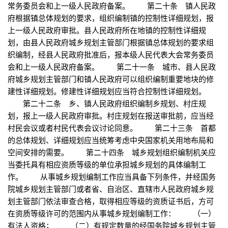
常务委员会和上一级人民政府备案。 第二十条 镇人民政
府根据镇总体规划的要求，组织编制镇的控制性详细规划，报
上一级人民政府审批。县人民政府所在地镇的控制性详细规
划，由县人民政府城乡规划主管部门根据镇总体规划的要求组
织编制，经县人民政府批准后，报本级人民代表大会常务委员
会和上一级人民政府备案。 第二十一条 城市、县人民政
府城乡规划主管部门和镇人民政府可以组织编制重要地块的修
建性详细规划。修建性详细规划应当符合控制性详细规划。
第二十二条 乡、镇人民政府组织编制乡规划、村庄规
划，报上一级人民政府审批。村庄规划在报送审批前，应当经
村民会议或者村民代表会议讨论同意。 第二十三条 首都
的总体规划、详细规划应当统筹考虑中央国家机关用地布局和
空间安排的需要。 第二十四条 城乡规划组织编制机关应
当委托具有相应资质等级的单位承担城乡规划的具体编制工
作。 从事城乡规划编制工作应当具备下列条件，并经国务
院城乡规划主管部门或者省、自治区、直辖市人民政府城乡规
划主管部门依法审查合格，取得相应等级的资质证书后，方可
在资质等级许可的范围内从事城乡规划编制工作： （一）
有法人资格； （二）有规定数量的经国务院城乡规划主管