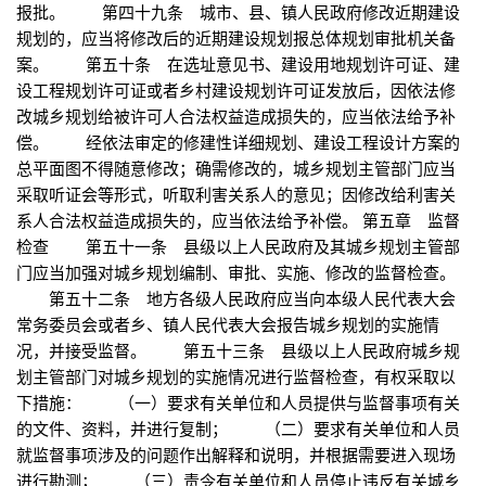
报批。 第四十九条 城市、县、镇人民政府修改近期建设
规划的，应当将修改后的近期建设规划报总体规划审批机关备
案。 第五十条 在选址意见书、建设用地规划许可证、建
设工程规划许可证或者乡村建设规划许可证发放后，因依法修
改城乡规划给被许可人合法权益造成损失的，应当依法给予补
偿。 经依法审定的修建性详细规划、建设工程设计方案的
总平面图不得随意修改；确需修改的，城乡规划主管部门应当
采取听证会等形式，听取利害关系人的意见；因修改给利害关
系人合法权益造成损失的，应当依法给予补偿。 第五章 监督
检查 第五十一条 县级以上人民政府及其城乡规划主管部
门应当加强对城乡规划编制、审批、实施、修改的监督检查。
第五十二条 地方各级人民政府应当向本级人民代表大会
常务委员会或者乡、镇人民代表大会报告城乡规划的实施情
况，并接受监督。 第五十三条 县级以上人民政府城乡规
划主管部门对城乡规划的实施情况进行监督检查，有权采取以
下措施： （一）要求有关单位和人员提供与监督事项有关
的文件、资料，并进行复制； （二）要求有关单位和人员
就监督事项涉及的问题作出解释和说明，并根据需要进入现场
进行勘测； （三）责令有关单位和人员停止违反有关城乡