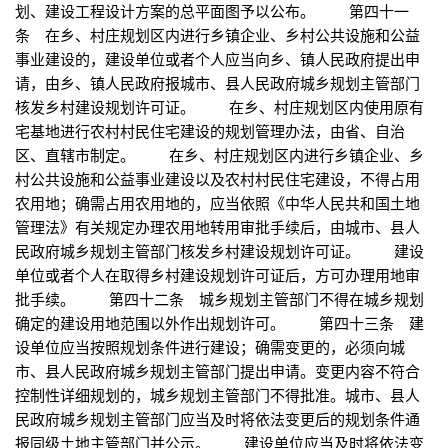
划、建设工程设计方案的总平面图予以公布。 第四十一
条 在乡、村庄规划区内进行乡镇企业、乡村公共设施和公益
事业建设的，建设单位或者个人应当向乡、镇人民政府提出申
请，由乡、镇人民政府报城市、县人民政府城乡规划主管部门
核发乡村建设规划许可证。 在乡、村庄规划区内使用原有
宅基地进行农村村民住宅建设的规划管理办法，由省、自治
区、直辖市制定。 在乡、村庄规划区内进行乡镇企业、乡
村公共设施和公益事业建设以及农村村民住宅建设，不得占用
农用地；确需占用农用地的，应当依照《中华人民共和国土地
管理法》有关规定办理农用地转用审批手续后，由城市、县人
民政府城乡规划主管部门核发乡村建设规划许可证。 建设
单位或者个人在取得乡村建设规划许可证后，方可办理用地审
批手续。 第四十二条 城乡规划主管部门不得在城乡规划
确定的建设用地范围以外作出规划许可。 第四十三条 建
设单位应当按照规划条件进行建设；确需变更的，必须向城
市、县人民政府城乡规划主管部门提出申请。变更内容不符合
控制性详细规划的，城乡规划主管部门不得批准。城市、县人
民政府城乡规划主管部门应当及时将依法变更后的规划条件通
报同级土地主管部门并公示。 建设单位应当及时将依法变